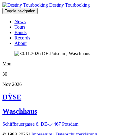
Destiny Tourbooking
Toggle navigation
News
Tours
Bands
Records
About
Mon
30
Nov 2026
DŸSE
Waschhaus
Schiffbauergasse 6, DE-14467 Potsdam
© 1983-2026 |
Impressum
|
Datenschutzerklärung